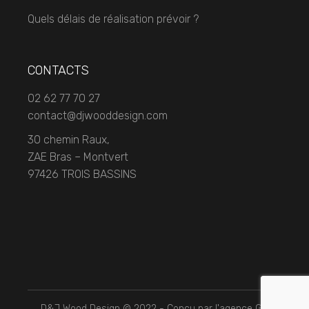
Quels délais de réalisation prévoir ?
CONTACTS
02 62 77 70 27
contact@djwooddesign.com
30 chemin Raux,
ZAE Bras – Montvert
97426 TROIS BASSINS
D&J Wood Design © 2022 - Conçu par l'agence
GS