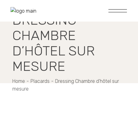
Skip
to
the
DRESSING
content
CHAMBRE
D’HÔTEL SUR
MESURE
Home
Placards
Dressing Chambre d’hôtel sur
mesure